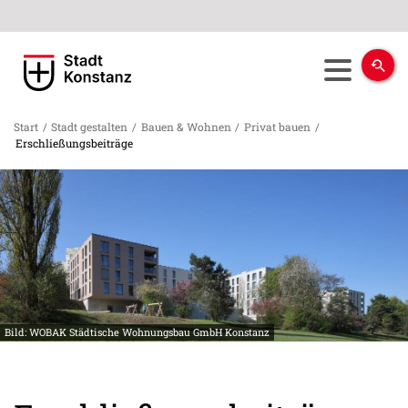
Start
/
Stadt gestalten
/
Bauen & Wohnen
/
Privat bauen
/
Erschließungsbeiträge
Bild: WOBAK Städtische Wohnungsbau GmbH Konstanz