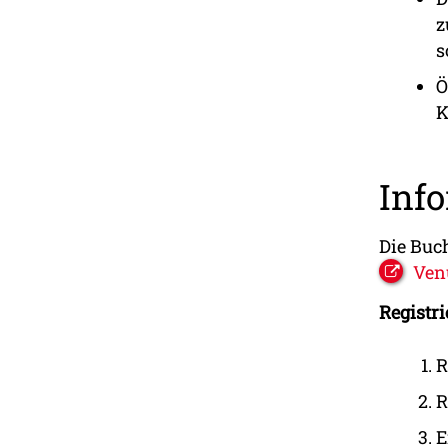
z
s
Ö
K
Inf
Die Buc
Ven
Registr
R
R
E