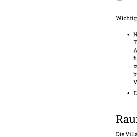
Wichtig
N
T
A
f
z
b
V
E
Rau
Die Vill