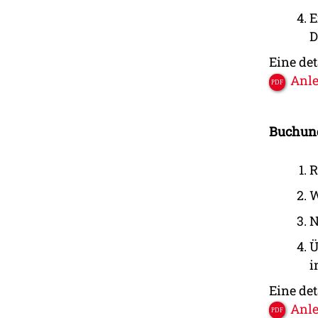
E
D
Eine det
Anle
Buchun
R
W
N
Ü
i
Eine de
Anle