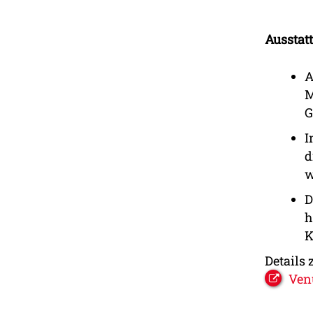
Ausstat
A
M
G
I
d
w
D
h
K
Details 
Ven