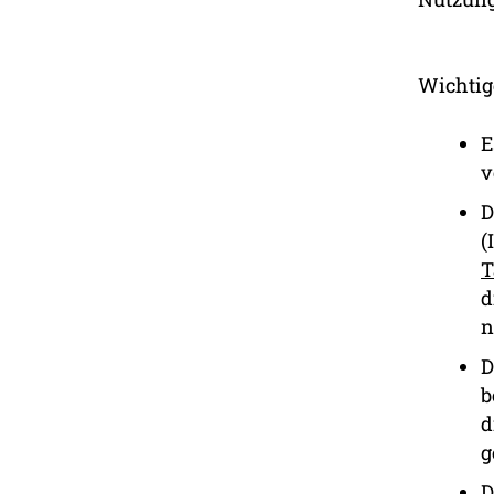
Wichtig
E
v
D
(
T
d
n
D
b
d
g
D