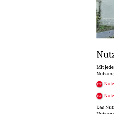
Nut
Mit jed
Nutzun
Nutz
Nutz
Das Nut
Nutzun