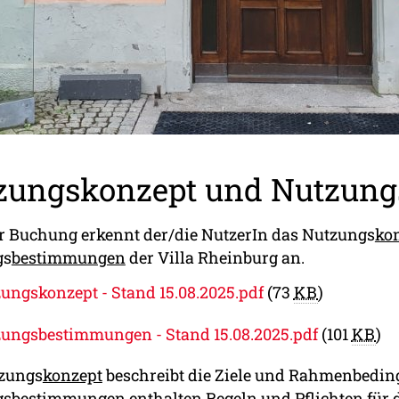
zungskonzept und Nutzun
er Buchung erkennt der/die NutzerIn das Nutzungs
ko
gs
bestimmungen
der Villa Rheinburg an.
ungskonzept - Stand 15.08.2025.pdf
(73
KB
)
ungsbestimmungen - Stand 15.08.2025.pdf
(101
KB
)
zungs
konzept
beschreibt die Ziele und Rahmenbedin
gs
bestimmungen
enthalten Regeln und Pflichten für 