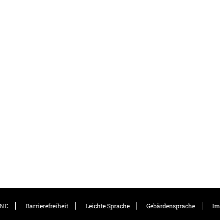
NE
Barrierefreiheit
Leichte Sprache
Gebärdensprache
Im