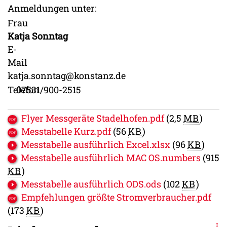
Anmeldungen unter:
Frau
Katja
Sonntag
E-
Mail
katja.sonntag@konstanz.de
Telefon
07531/900-2515
Flyer Messgeräte Stadelhofen.pdf
(2,5
MB
)
Messtabelle Kurz.pdf
(56
KB
)
Messtabelle ausführlich Excel.xlsx
(96
KB
)
Messtabelle ausführlich MAC OS.numbers
(915
KB
)
Messtabelle ausführlich ODS.ods
(102
KB
)
Empfehlungen größte Stromverbraucher.pdf
(173
KB
)