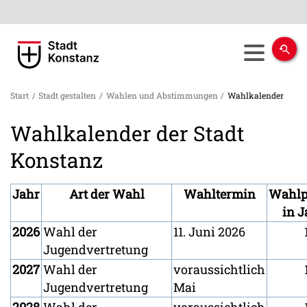
Start
/
Stadt gestalten
/
Wahlen und Abstimmungen
/
Wahlkalender
Wahlkalender der Stadt
Konstanz
Jahr
Art der Wahl
Wahltermin
Wahlp
in J
2026
Wahl der
11. Juni 2026
Jugendvertretung
2027
Wahl der
voraussichtlich
Jugendvertretung
Mai
2028
Wahl der
voraussichtlich