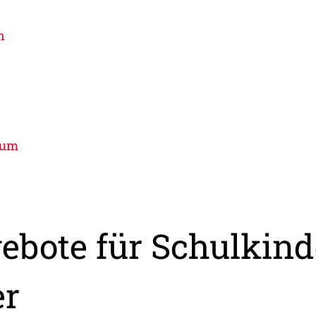
n
ium
ebote für Schulkind
er