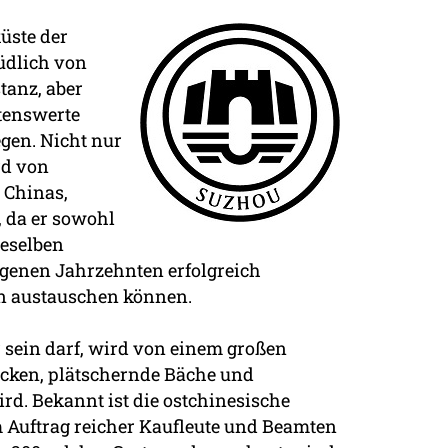
üste der
südlich von
tanz, aber
tenswerte
egen. Nicht nur
rd von
 Chinas,
, da er sowohl
ieselben
genen Jahrzehnten erfolgreich
en austauschen können.
r sein darf, wird von einem großen
ücken, plätschernde Bäche und
rd. Bekannt ist die ostchinesische
m Auftrag reicher Kaufleute und Beamten