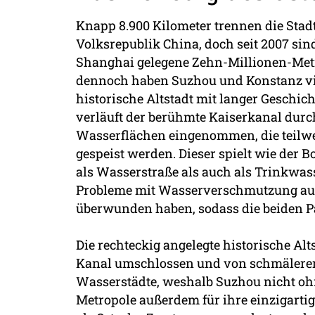
Knapp 8.900 Kilometer trennen die Stad
Volksrepublik China, doch seit 2007 sin
Shanghai gelegene Zehn-Millionen-Metro
dennoch haben Suzhou und Konstanz vie
historische Altstadt mit langer Geschich
verläuft der berühmte Kaiserkanal durch
Wasserflächen eingenommen, die teilwe
gespeist werden. Dieser spielt wie der 
als Wasserstraße als auch als Trinkwass
Probleme mit Wasserverschmutzung auf
überwunden haben, sodass die beiden P
Die rechteckig angelegte historische Al
Kanal umschlossen und von schmäleren 
Wasserstädte, weshalb Suzhou nicht ohn
Metropole außerdem für ihre einzigarti