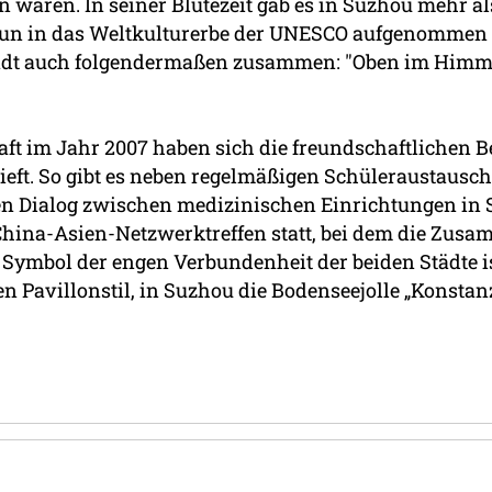
n waren. In seiner Blütezeit gab es in Suzhou mehr a
eun in das Weltkulturerbe der UNESCO aufgenommen 
Stadt auch folgendermaßen zusammen: "Oben im Himmel
aft im Jahr 2007 haben sich die freundschaftlichen
rtieft. So gibt es neben regelmäßigen Schüleraustaus
en Dialog zwischen medizinischen Einrichtungen in
China-Asien-Netzwerktreffen statt, bei dem die Zus
s Symbol der engen Verbundenheit der beiden Städte is
en Pavillonstil, in Suzhou die Bodenseejolle „Konstan