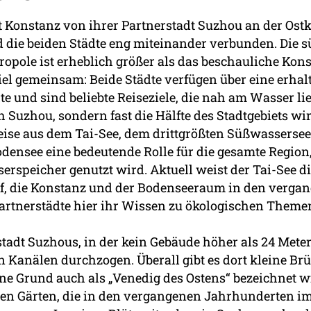
t Konstanz von ihrer Partnerstadt Suzhou an der Ostk
d die beiden Städte eng miteinander verbunden. Die 
pole ist erheblich größer als das beschauliche Kons
l gemeinsam: Beide Städte verfügen über eine erhal
te und sind beliebte Reiseziele, die nah am Wasser li
 Suzhou, sondern fast die Hälfte des Stadtgebiets wi
ise aus dem Tai-See, dem drittgrößten Süßwassersee
Bodensee eine bedeutende Rolle für die gesamte Region
erspeicher genutzt wird. Aktuell weist der Tai-See d
, die Konstanz und der Bodenseeraum in den vergan
artnerstädte hier ihr Wissen zu ökologischen Them
tstadt Suzhous, in der kein Gebäude höher als 24 Mete
Kanälen durchzogen. Überall gibt es dort kleine Br
e Grund auch als „Venedig des Ostens“ bezeichnet wi
gen Gärten, die in den vergangenen Jahrhunderten i