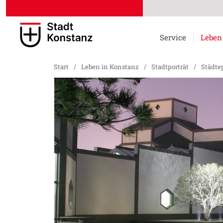
Service
Leben
Start
/
Leben in Konstanz
/
Stadtporträt
/
Städte