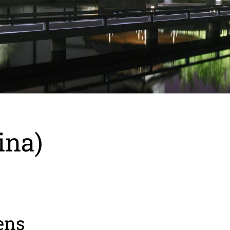
ina)
ens