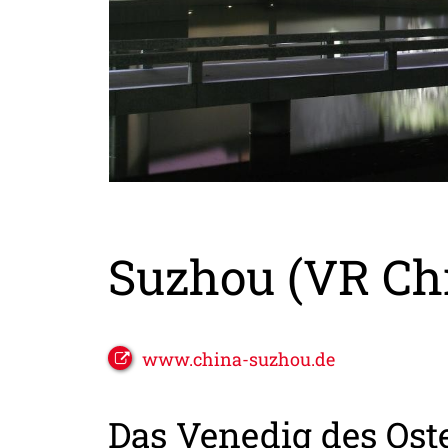
Suzhou (VR Ch
www.china-suzhou.de
Das Venedig des Ost