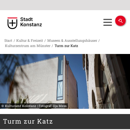
Start
/
Kultur & Freizeit
/
Museen & Ausstellungshäuser
/
Kulturzentrum am Münster
/
Turm zur Katz
© Kulturamt Konstanz | Fotograf: Ilja Mess
Turm zur Katz