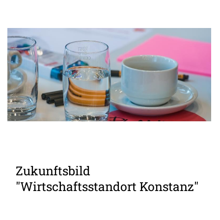
Zukunftsbild
Quelle: Stadt Kontanz / Chris Danneffel
"Wirtschaftsstandort Konstanz"