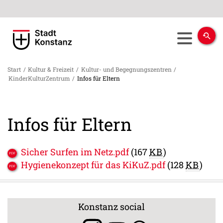
Start
/
Kultur & Freizeit
/
Kultur- und Begegnungszentren
/
KinderKulturZentrum
/
Infos für Eltern
Infos für Eltern
Sicher Surfen im Netz.pdf
(167
KB
)
Hygienekonzept für das KiKuZ.pdf
(128
KB
)
Konstanz social