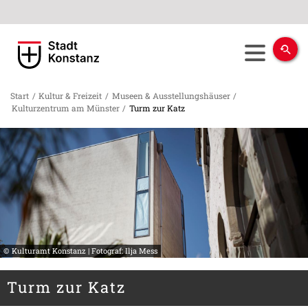
Start
/
Kultur & Freizeit
/
Museen & Ausstellungshäuser
/
Kulturzentrum am Münster
/
Turm zur Katz
© Kulturamt Konstanz | Fotograf: Ilja Mess
Turm zur Katz