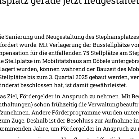
splatz gerade jetzt neugestalte
Die Sanierung und Neugestaltung des Stephansplatzes
efordert wurde. Mit Verlagerung der Busstellplätze v
Kompensation für die entfallenden 75 Stellplätze am S
e Stellplätze im Mobilitätshaus am Döbele untergebra
erlagert wurden, können während der Bauzeit des Mob
Stellplätze bis zum 3. Quartal 2025 gebaut werden, ve
einderat beschlossen hat, ist damit gewährleistet.
s Ziel, Fördergelder in Anspruch zu nehmen. Mit Bes
Enthaltungen) schon frühzeitig die Verwaltung beauft
ufzunehmen. Andere Förderprogramme wurden untersu
zum Zuge. Deshalb ist der Beschluss zur Aufnahme in
die kommenden Jahre, um Fördergelder in Anspruch z