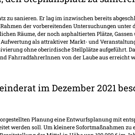
latz zu sanieren. Er lag im inzwischen bereits abgesc
m Rahmen der vorbereitenden Untersuchungen unter 
tlichen Räume, der noch asphaltierten Plätze, Gassen
 Aufwertung als attraktiver Markt- und Veranstaltun
vierung ohne oberirdische Stellplätze aufgeführt. Da
nd FahrradfahrerInnen von der Laube aus erreicht 
einderat im Dezember 2021 bes
vorgestellten Planung eine Entwurfsplanung mit ents
itet werden soll. Um kleinere Sofortmaßnahmen zu 
ereitstellung der Mittel in Höhe von 100.000 € im J