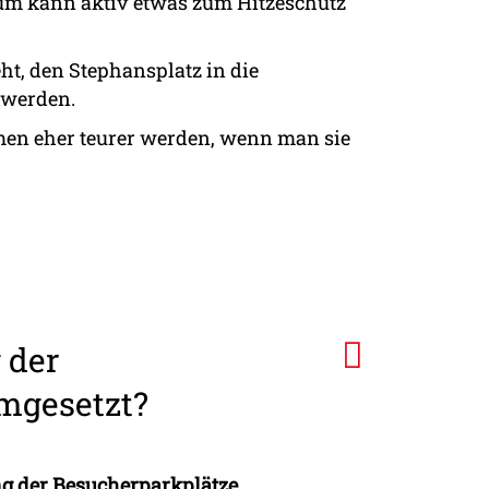
aum kann aktiv etwas zum Hitzeschutz
ht, den Stephansplatz in die
 werden.
hmen eher teurer werden, wenn man sie
 der
mgesetzt?
g der Besucherparkplätze
.