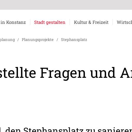
 in Konstanz
Stadt gestalten
Kultur & Freizeit
Wirtsc
planung
/
Planungsprojekte
/
Stephansplatz
stellte Fragen und 
el, den Stephansplatz zu saniere