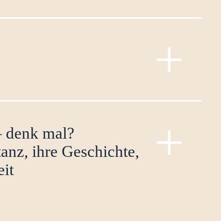
e Einblicke in die Themen der aktuellen
und Vergessen in der Kunst“ auf Spurensuche.
– denk mal?
anz, ihre Geschichte,
it
steckteren Monumenten und Erinnerungsorten.