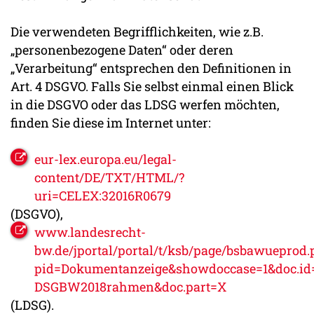
Die verwendeten Begrifflichkeiten, wie z.B.
„personenbezogene Daten“ oder deren
„Verarbeitung“ entsprechen den Definitionen in
Art. 4 DSGVO. Falls Sie selbst einmal einen Blick
in die DSGVO oder das LDSG werfen möchten,
finden Sie diese im Internet unter:
eur-lex.europa.eu/legal-
content/DE/TXT/HTML/?
uri=CELEX:32016R0679
(DSGVO),
www.landesrecht-
bw.de/jportal/portal/t/ksb/page/bsbawueprod.
pid=Dokument‌anzeige&‌showdoccase=1&doc.id=
DSGBW2018rahmen‌&doc.part=X
(LDSG).