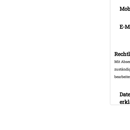
Mob
E-M
Recht
Mit Absenden Ihr
zuständigen Verteildienst, die psg Presse- und 
bearbeite
Dat
erk