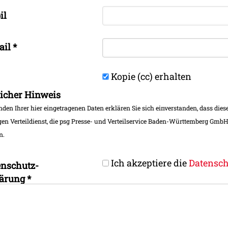
il
ail
*
Kopie (cc) erhalten
licher Hinweis
er hier eingetragenen Daten erklären Sie sich einverstanden, dass diese an die städtische Amtsblatt-Redaktion und den
Verteilservice Baden-Württemberg GmbH, gegeben werden. Nur so können wir Ihr Anliegen
n.
Ich akzeptiere die
Datensch
enschutz­
lärung
*