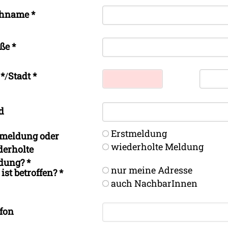
hname
*
aße
*
Z
*
/
Stadt
*
d
Erstmeldung
tmeldung oder
wiederholte Meldung
derholte
dung?
*
nur meine Adresse
ist betroffen?
*
auch NachbarInnen
fon