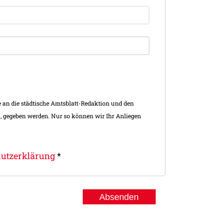
utz­erklärung
*