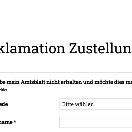
klamation Zustellun
be mein Amtsblatt nicht erhalten und möchte dies m
elder
ede
name
*