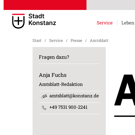
Service
Leben
Start
/
Service
/
Presse
/
Amtsblatt
Fragen dazu?
Anja
Fuchs
Amtsblatt-Redaktion
amtsblatt@konstanz.de
+49 7531 900-2241