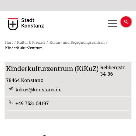
Start
/
Kultur & Freizeit
/
Kultur- und Begegnungszentren
/
KinderKulturZentrum
Kinderkulturzentrum (KiKuZ)
Rebbergstr.
34-36
78464
Konstanz
kikuz@konstanz.de
+49 7531 54197