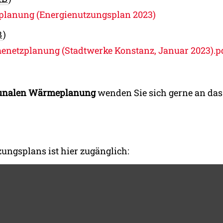
lanung (Energienutzungsplan 2023)
B
)
enetzplanung (Stadtwerke Konstanz, Januar 2023).p
munalen Wärmeplanung
wenden Sie sich gerne an das
zungsplans ist hier zugänglich: