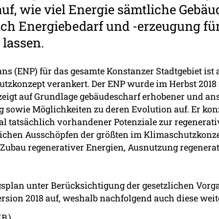
auf, wie viel Energie sämtliche Gebäu
ich Energiebedarf und -erzeugung fü
 lassen.
ans (ENP) für das gesamte Konstanzer Stadtgebiet ist
zkonzept verankert. Der ENP wurde im Herbst 2018 f
zeigt auf Grundlage gebäudescharf erhobener und ans
sowie Möglichkeiten zu deren Evolution auf. Er kon
l tatsächlich vorhandener Potenziale zur regenerativ
ichen Ausschöpfen der größten im Klimaschutzkonze
ubau regenerativer Energien, Ausnutzung regenerati
gsplan unter Berücksichtigung der gesetzlichen V
Version 2018 auf, weshalb nachfolgend auch diese weite
MB
)