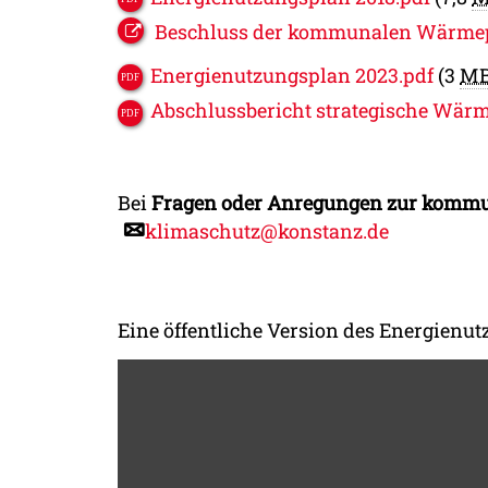
Beschluss der kommunalen Wärmep
Energienutzungsplan 2023.pdf
(3
M
Abschlussbericht strategische Wärm
Bei
Fragen oder Anregungen zur kom
klimaschutz@konstanz.de
Eine öffentliche Version des Energienut