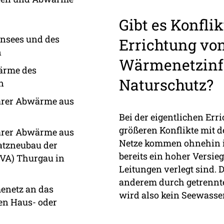
Gibt es Konfli
ensees und des
Errichtung vo
n
Wärmenetzinfr
ärme des
Naturschutz?
n
arer Abwärme aus
Bei der eigentlichen Er
größeren Konflikte mit 
arer Abwärme aus
Netze kommen ohnehin in
atzneubau der
bereits ein hoher Versie
VA) Thurgau in
Leitungen verlegt sind.
anderem durch getrennte 
enetz an das
wird also kein Seewasser
ten Haus- oder