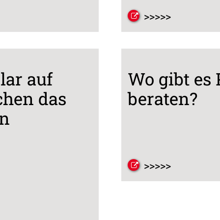
>>>>>
lar auf
Wo gibt es 
chen das
beraten?
in
>>>>>