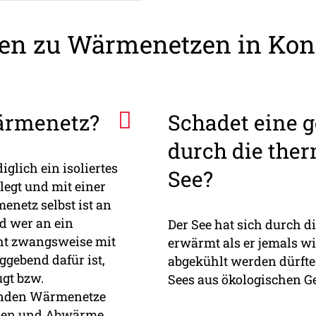
en zu Wärmenetzen in Kon
Wärmenetz?
Schadet eine 
durch die the
iglich ein isoliertes
See?
legt und mit einer
enetz selbst ist an
d wer an ein
Der See hat sich durch d
ht zwangsweise mit
erwärmt als er jemals 
gebend dafür ist,
abgekühlt werden dürfte.
gt bzw.
Sees aus ökologischen G
ehenden Wärmenetze
gien und Abwärme