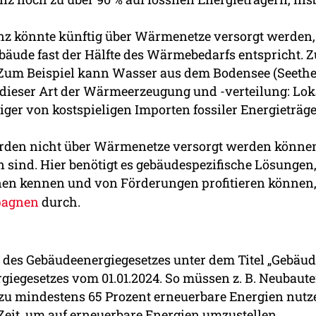
tanz könnte künftig über Wärmenetze versorgt werden
bäude fast der Hälfte des Wärmebedarfs entspricht.
Zum Beispiel kann Wasser aus dem Bodensee (Seeth
e dieser Art der Wärmeerzeugung und -verteilung: Lo
er von kostspieligen Importen fossiler Energieträge
rden nicht über Wärmenetze versorgt werden können, 
en sind. Hier benötigt es gebäudespezifische Lösung
n kennen und von Förderungen profitieren können, 
pagnen
durch.
des Gebäudeenergiegesetzes unter dem Titel „Gebäud
rgiegesetzes vom 01.01.2024. So müssen z. B. Neubaut
 zu mindestens 65 Prozent erneuerbare Energien nut
eit, um auf erneuerbare Energien umzustellen.