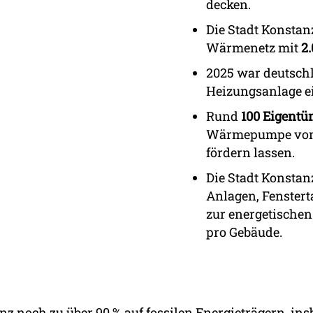
decken.
Die Stadt Konstan
Wärmenetz mit
2
2025 war deutschl
Heizungsanlage e
Rund
100 Eigent
Wärmepumpe von d
fördern lassen.
Die Stadt Konsta
Anlagen, Fenste
zur energetischen
pro Gebäude.
z noch zu über 90 % auf fossilen Energieträgern, in