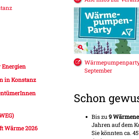
stanz
Wärmepumpenpartys 
r Energien
September
n in Konstanz
gentümerInnen
Schon gewus
(WEG)
Bis zu
9 Wärmene
Jahren auf dem Ko
nft Wärme 2026
Sie könnten ca. 4