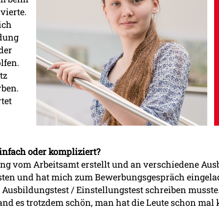
vierte.
ich
ldung
der
lfen.
tz
rben.
tet
nfach oder kompliziert?
ng vom Arbeitsamt erstellt und an verschiedene Ausbi
lsten und hat mich zum Bewerbungsgespräch eingelade
n Ausbildungstest / Einstellungstest schreiben muss
fand es trotzdem schön, man hat die Leute schon mal