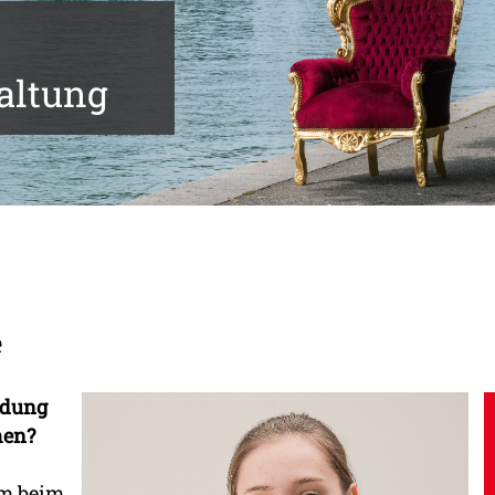
altung
e
ldung
hen?
um beim