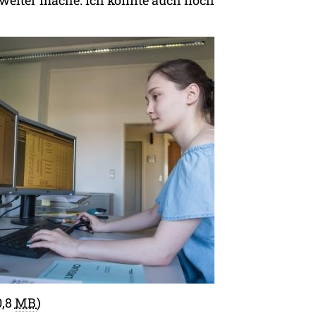
0,8
MB
)