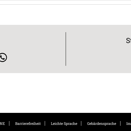
S
NE
Barrierefreiheit
Leichte Sprache
Gebärdensprache
Im