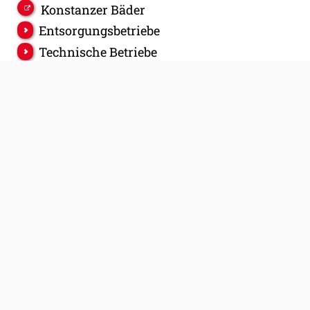
Konstanzer Bäder
Entsorgungsbetriebe
Technische Betriebe
Wohnungsbaugesellschaft Konstanz
Feuerwehr Konstanz
Bürgerinformationssystem
Offene Daten Konstanz
Zukunftsstadt Konstanz
Konstanz Digital
Stadt Konstanz
Postanschrift: