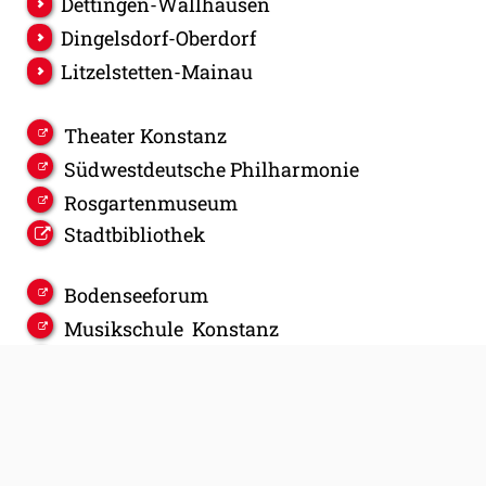
Dettingen-Wallhausen
Dingelsdorf-Oberdorf
Litzelstetten-Mainau
Theater Konstanz
Südwestdeutsche Philharmonie
Rosgartenmuseum
Stadtbibliothek
Bodenseeforum
Musikschule Konstanz
Volkshochschule des Landkreises
Konstanz
Beratungsatlas Konstanz