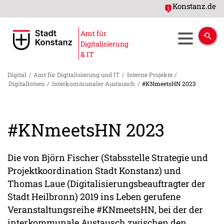
Konstanz.de
Amt für
Digitalisierung
& IT
Digital
/
Amt für Digitalisierung und IT
/
Interne Projekte
/
Digitallotsen
/
Interkommunaler Austausch
/
#KNmeetsHN 2023
#KNmeetsHN 2023
Die von Björn Fischer (Stabsstelle Strategie und
Projektkoordination Stadt Konstanz) und
Thomas Laue (Digitalisierungsbeauftragter der
Stadt Heilbronn) 2019 ins Leben gerufene
Veranstaltungsreihe #KNmeetsHN, bei der der
interkommunale Austausch zwischen den