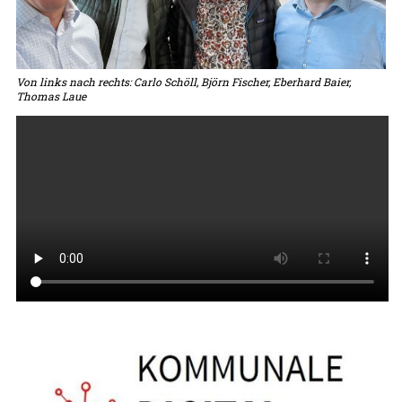
Von links nach rechts: Carlo Schöll, Björn Fischer, Eberhard Baier,
Thomas Laue