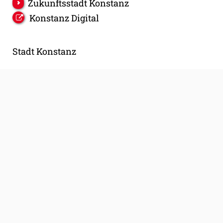
Zukunftsstadt Konstanz
Konstanz Digital
Stadt Konstanz
Postanschrift:
Stadt Konstanz / Rathaus
Kanzleistr. 15
78459 Konstanz
(07531) 900-0
mail@konstanz.de
Copyright © 2023 Stadt Konstanz | powered by
Komm.ONE
Barrierefreiheit
Leichte Sprache
Gebärdensprache
Impressum
Datenschutz
Cookies