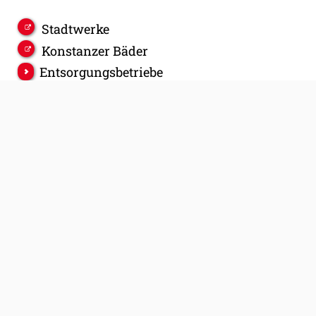
Stadtwerke
Konstanzer Bäder
Entsorgungsbetriebe
Technische Betriebe
Wohnungsbaugesellschaft Konstanz
Feuerwehr Konstanz
Bürgerinformationssystem
Offene Daten Konstanz
Zukunftsstadt Konstanz
Konstanz Digital
Stadt Konstanz