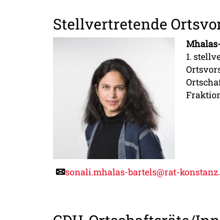
Stellvertretende Ortsv
Mhalas-
1. stell
Ortsvor
Ortscha
Fraktio
sonali.mhalas-bartels@rat-konstanz