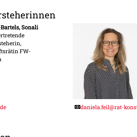
orsteherinnen
Bartels, Sonali
vertretende
steherin,
ftsrätin FW-
n
.de
daniela.feil@rat-kons