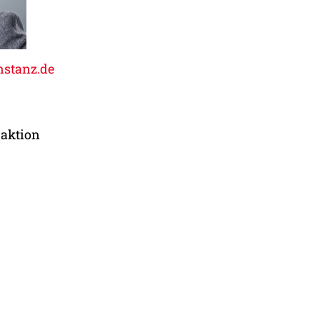
nstanz.de
raktion