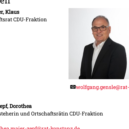
nen
, Klaus
ftsrat CDU-Fraktion
wolfgang.gensle@rat
epf, Dorothea
steherin und Ortschaftsrätin CDU-Fraktion
thea.maier-zepf@rat-konstanz.de