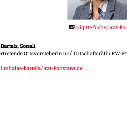
brigitte.fuchs@rat-ko
Bartels, Sonali
vertretende Ortsvorsteherin und Ortschaftsrätin FW-F
li.mhalas-bartels@rat-konstanz.de