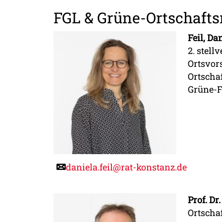
FGL & Grüne-Ortschafts
Feil, Da
2. stell
Ortsvor
Ortscha
Grüne-F
daniela.feil@rat-konstanz.de
Prof. Dr
Ortscha