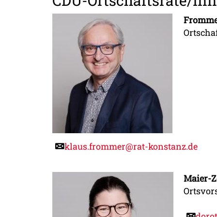
CDU-Ortschaftsräte/In
Frommer
Ortscha
klaus.frommer@rat-konstanz.de
Maier-Z
Ortsvor
doro