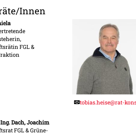
räte/Innen
niela
vertretende
steherin,
ftsrätin FGL &
raktion
tobias.heise@rat-kon
. Ing. Dach, Joachim
ftsrat FGL & Grüne-