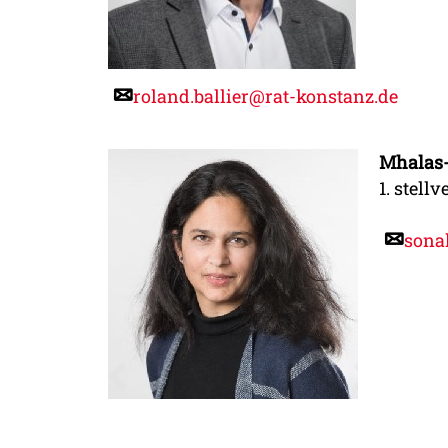
roland.ballier@rat-konstanz.de
Mhalas-
1. stell
sona