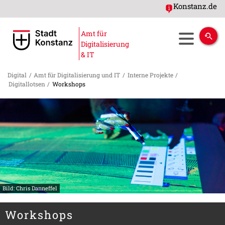
Konstanz.de
Amt für
Digitalisierung
& IT
Digital
/
Amt für Digitalisierung und IT
/
Interne Projekte
/
Digitallotsen
/
Workshops
Bild: Chris Danneffel
Workshops