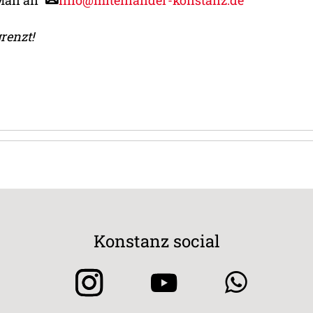
Mail an
info@miteinander-konstanz.de
renzt!
Konstanz social