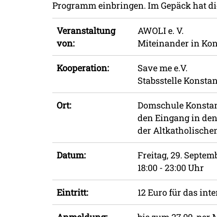
Programm einbringen. Im Gepäck hat die
Veranstaltung
AWOLI e. V.
von:
Miteinander in Kons
Kooperation:
Save me e.V.
Stabsstelle Konstan
Ort:
Domschule Konstan
den Eingang in den
der Altkatholischen
Datum:
Freitag, 29. Septem
18:00 - 23:00 Uhr
Eintritt:
12 Euro für das inte